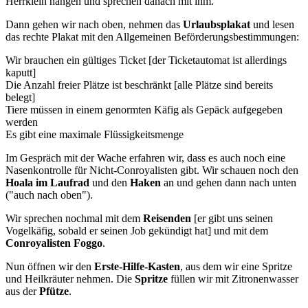
Herrklein hängen und sprechen danach mit ihm.
Dann gehen wir nach oben, nehmen das
Urlaubsplakat
und lesen
das rechte Plakat mit den Allgemeinen Beförderungsbestimmungen:
Wir brauchen ein gültiges Ticket [der Ticketautomat ist allerdings
kaputt]
Die Anzahl freier Plätze ist beschränkt [alle Plätze sind bereits
belegt]
Tiere müssen in einem genormten Käfig als Gepäck aufgegeben
werden
Es gibt eine maximale Flüssigkeitsmenge
Im Gespräch mit der Wache erfahren wir, dass es auch noch eine
Nasenkontrolle für Nicht-Conroyalisten gibt. Wir schauen noch den
Hoala im Laufrad
und den
Haken
an und gehen dann nach unten
("auch nach oben").
Wir sprechen nochmal mit dem
Reisenden
[er gibt uns seinen
Vogelkäfig, sobald er seinen Job gekündigt hat] und mit dem
Conroyalisten Foggo
.
Nun öffnen wir den
Erste-Hilfe-Kasten
, aus dem wir eine Spritze
und Heilkräuter nehmen. Die
Spritze
füllen wir mit Zitronenwasser
aus der
Pfütze
.