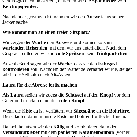
sich Foggo nach links dreht, entfernen wir die
Spannfeder
vom
Ketchupspender
.
Nachdem er gegangen ist, nehmen wir den
Ausweis
aus seiner
Jackentasche.
Wie kommt man an einen freien Sitzplatz?
Wir zeigen der
Wache
den
Ausweis
und können so zum
wartenden Reisenden
, mit dem wir uns unterhalten. Nach dem
Gespräch entleeren wir die
volle Spritze
in sein
Trinkpäckchen
.
Anschließend sagen wir der
Wache
, dass sie den
Fahrgast
kontrollieren
soll. Nachdem der Wartende verhaftet wurde, steigen
wir in die Seilbahn nach Alt-Aspen.
Laura für die Abreise fertig machen
Als Laura
stellen wir zuerst die
Schüssel
auf den
Knopf
vor dem
Gitter und drücken dann den
roten Knopf
.
Wenn die Kiste da ist, verfüttern wir
Sägespäne
an die
Bohrtiere
.
Diese laufen dann in unsere Kiste und bohren Luftlöcher hinein.
Danach benutzen wir den
Käfig
und kombinieren dann den
Versandaufkleber
mit dem
panierten Karamellbonbon
[vorher