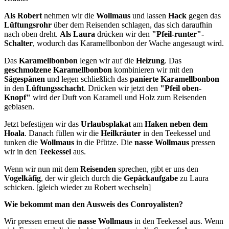
Als Robert
nehmen wir die
Wollmaus
und lassen
Hack
gegen das
Lüftungsrohr
über dem Reisenden schlagen, das sich daraufhin
nach oben dreht.
Als Laura
drücken wir den
"Pfeil-runter"-
Schalter
, wodurch das Karamellbonbon der Wache angesaugt wird.
Das
Karamellbonbon
legen wir auf die
Heizung
. Das
geschmolzene Karamellbonbon
kombinieren wir mit den
Sägespänen
und legen schließlich das
panierte Karamellbonbon
in den
Lüftungsschacht
. Drücken wir jetzt den
"Pfeil oben-
Knopf"
wird der Duft von Karamell und Holz zum Reisenden
geblasen.
Jetzt befestigen wir das
Urlaubsplakat
am
Haken neben dem
Hoala
. Danach füllen wir die
Heilkräuter
in den Teekessel und
tunken die
Wollmaus
in die Pfütze. Die
nasse Wollmaus
pressen
wir in den
Teekessel
aus.
Wenn wir nun mit dem
Reisenden
sprechen, gibt er uns den
Vogelkäfig
, der wir gleich durch die
Gepäckaufgabe
zu Laura
schicken. [gleich wieder zu Robert wechseln]
Wie bekommt man den Ausweis des Conroyalisten?
Wir pressen erneut die
nasse Wollmaus
in den Teekessel aus. Wenn