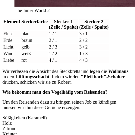
The Inner World 2
Element
Steckerfarbe
Stecker 1
Stecker 2
(Zeile / Spalte)
(Zeile / Spalte)
Fluss
blau
1 / 1
3 / 1
Erde
braun
2 / 1
2 / 2
Licht
gelb
2 / 3
3 / 2
Wind
weiß
1 / 2
1 / 3
Liebe
rot
4 / 1
4 / 3
Wir verlassen die Ansicht des Steckbretts und legen die
Wollmaus
in den
Lüftungsschacht
. Indem wir den
"Pfeil hoch"-Schalter
drücken, schicken wir sie zu Robert.
Wie bekommt man den Vogelkäfig vom Reisenden?
Um den Reisenden dazu zu bringen seinen Job zu kündigen,
müssen wir ihm diese Gerüche erzeugen:
Süßigkeiten (Karamell)
Holz
Zitrone
Kräuter