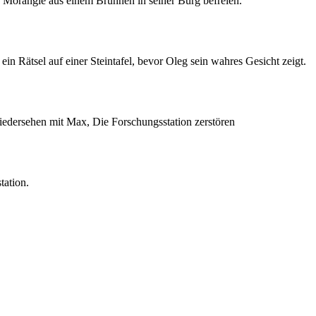
Morangie aus einem Brunnen in seiner Burg befreien.
in Rätsel auf einer Steintafel, bevor Oleg sein wahres Gesicht zeigt.
edersehen mit Max, Die Forschungsstation zerstören
tation.