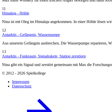
Max muss Whiskey für einen irischen Angler besorgen und dann Ken 
11
Himalaja - Höhle
Nina ist mit Oleg im Himalaja angekommen. In einer Höhle lösen wir e
12
Antarktis - Gefängnis, Wasserpumpe
Aus unserem Gefängnis ausbrechen, Die Wasserpumpe reparieren, Wi
13
Antarktis - Funkraum, Signalrakete, Station zerstören
Nina gibt ein Signal und zerstört gemeinsam mit Max die Forschungss
© 2012 - 2026 Spielkollege
Impressum
Datenschutz